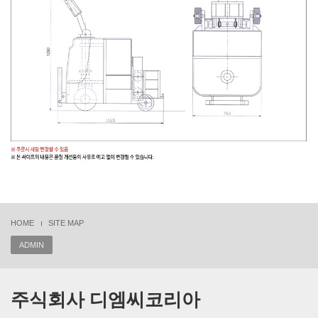
HOME
SITE MAP
ADMIN
주식회사 디엠씨코리아