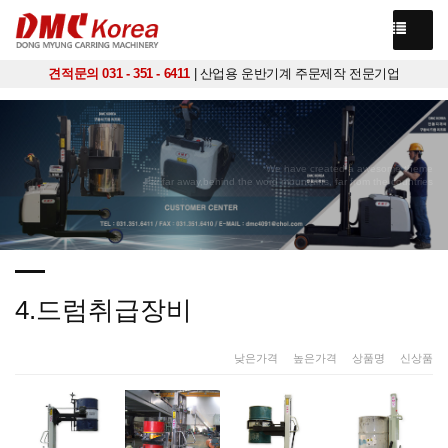
견적문의 031 - 351 - 6411
| 산업용 운반기계 주문제작 전문기업
We have created a awesome theme
Far far away,behind the word mountains, far from the countries
4.드럼취급장비
낮은가격
|
높은가격
|
상품명
|
신상품