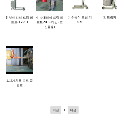
3. 수동식 드럼 리
2. 드럼카
5. 밧데리식 드럼 리
4. 밧데리식 드럼 리
프트
프트-TYPE1
프트-SUS 타입 (크
린룸용)
1.지게차용 오토 클
램프
이전
1
다음