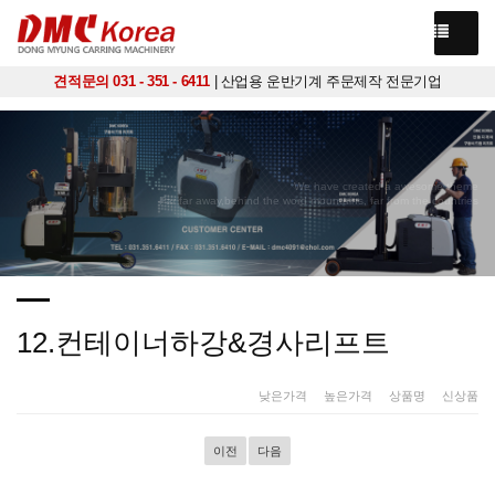
견적문의 031 - 351 - 6411
| 산업용 운반기계 주문제작 전문기업
We have created a awesome theme
Far far away,behind the word mountains, far from the countries
12.컨테이너하강&경사리프트
낮은가격
|
높은가격
|
상품명
|
신상품
이전
다음