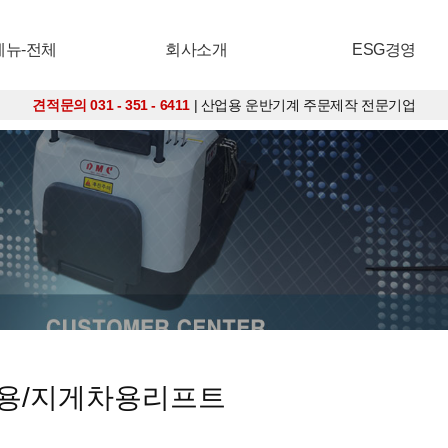
메뉴-전체
회사소개
ESG경영
견적문의 031 - 351 - 6411
| 산업용 운반기계 주문제작 전문기업
류용/지게차용리프트