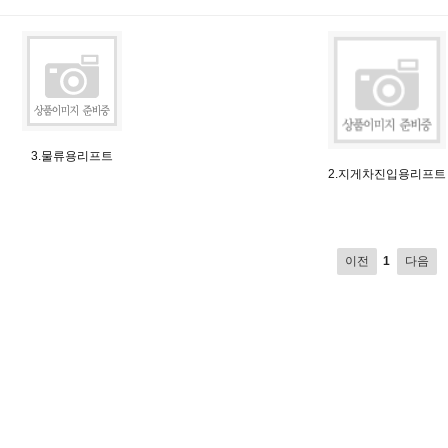
3.물류용리프트
2.지게차진입용리프트
이전
1
다음