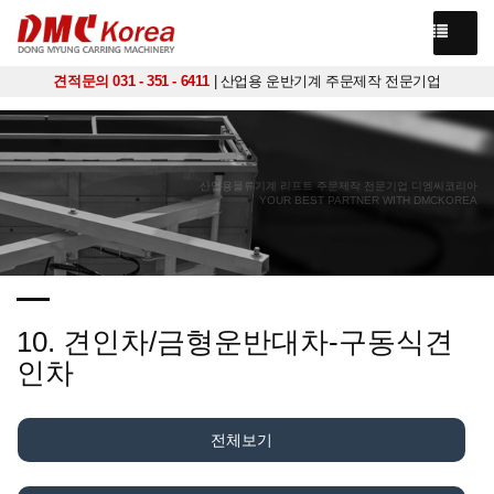
견적문의 031 - 351 - 6411
| 산업용 운반기계 주문제작 전문기업
산업용물류기계 리프트 주문제작 전문기업 디엠씨코리아
YOUR BEST PARTNER WITH DMCKOREA
10. 견인차/금형운반대차-구동식견
인차
전체보기