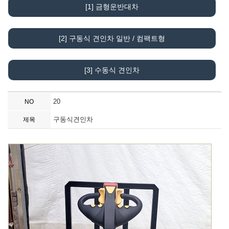
[1] 금형운반대차
[2] 구동식 견인차 일반 / 컴팩트형
[3] 수동식 견인차
20
NO
구동식견인차
제목