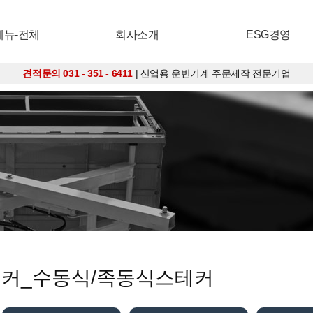
메뉴-전체
회사소개
ESG경영
견적문의 031 - 351 - 6411
| 산업용 운반기계 주문제작 전문기업
스태커_수동식/족동식스테커