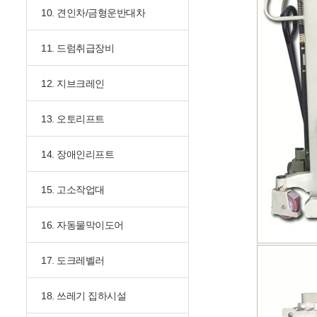
10. 견인차/금형운반대차
11. 드럼취급장비
12. 지브크레인
13. 오토리프트
14. 장애인리프트
15. 고소작업대
16. 자동물막이도어
17. 도크레벨러
18. 쓰레기 집하시설