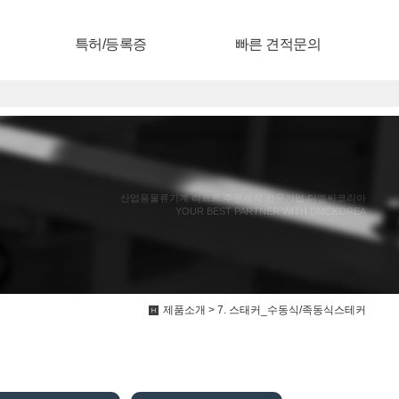
특허/등록증
빠른 견적문의
산업용물류기계 리프트 주문제작 전문기업 디엠씨코리아
YOUR BEST PARTNER WITH DMCKOREA
제품소개 > 7. 스태커_수동식/족동식스테커