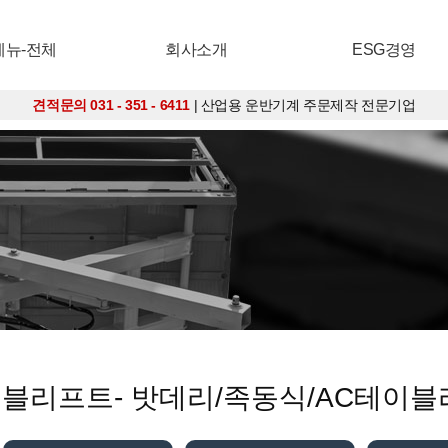
메뉴-전체
회사소개
ESG경영
견적문의 031 - 351 - 6411
| 산업용 운반기계 주문제작 전문기업
테이블리프트- 밧데리/족동식/AC테이