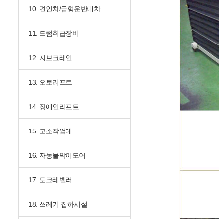
10. 견인차/금형운반대차
11. 드럼취급장비
12. 지브크레인
13. 오토리프트
14. 장애인리프트
15. 고소작업대
16. 자동물막이도어
17. 도크레벨러
18. 쓰레기 집하시설