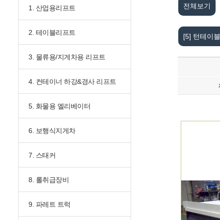
전체보기
1. 산업용리프트
2. 테이블리프트
[5] 턴테
3. 물류용/지게차용 리프트
4. 컨테이너 하강&경사 리프트
5. 화물용 엘리베이터
6. 보행식지게차
7. 스태커
8. 롤취급장비
9. 파레트 트럭