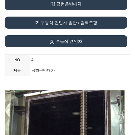
[1] 금형운반대차
[2] 구동식 견인차 일반 / 컴팩트형
[3] 수동식 견인차
4
NO
금형운반대차
제목