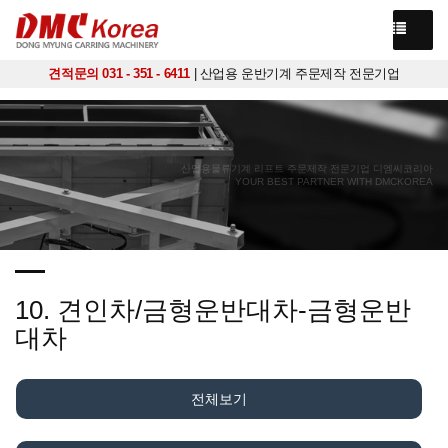
견적문의 031 - 351 - 6411
| 산업용 운반기계 주문제작 전문기업
산업용물류기계 리프트 주문제작 전문기업 디엠씨코리아
YOUR BEST PARTNER WITH DMCKOREA
10. 견인차/금형운반대차-금형운반
대차
전체보기