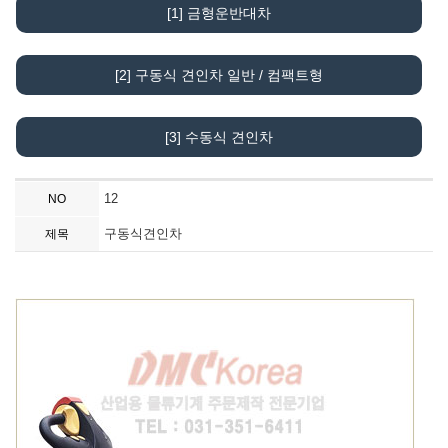
[1] 금형운반대차
[2] 구동식 견인차 일반 / 컴팩트형
[3] 수동식 견인차
12
NO
구동식견인차
제목