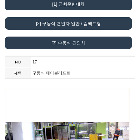
[1] 금형운반대차
[2] 구동식 견인차 일반 / 컴팩트형
[3] 수동식 견인차
17
NO
구동식 테이블리프트
제목