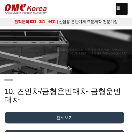
견적문의 031 - 351 - 6411
| 산업용 운반기계 주문제작 전문기업
산업용물류기계 리프트 주문제작 전문기업 디엠씨코리아
YOUR BEST PARTNER WITH DMCKOREA
10. 견인차/금형운반대차-금형운반
대차
전체보기